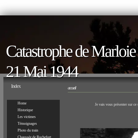
Catastrophe de Marloie
21 Mai 1944
Index
accueil
Home
Je vais vous présenter sur ce
Historique
Les victimes
Témoignages
Photo du train
Chaussée de Rochefort