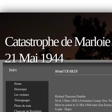
Catastrophe de Marloie
21 Mai 1944
Index
Richard T DEABLER
Home
Historique
Les victimes
Richard Thurston Deabler
Témoignages
Né le 5 Mars 1920 à Schoharie County New Y
Mort en action le 21 Mai 1944 entre Sart-Eusta
Photo du train
Grade : Major
Chaussée de Rochefort