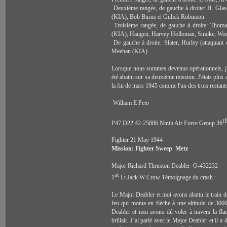
Deuxième rangée, de gauche à droite: H. Glas
(KIA), Bob Burns et Gulick Robinson.
Troisième rangée, de gauche à droite: Tho
(KIA), Haugeu, Harvey Holloman, Smoke, Woo
De gauche à droite: Slater, Hurley (attaqua
Meehan (KIA)
Lorsque nous sommes devenus opérationnels, j
été abattu sur sa deuxième mission.
J'étais plus
la fin de mars 1945 comme l'un des trois restan
William E Peto
t
P47 D22 42-25886 Ninth Air Force Group 36
Fighter
21 May 1944
Mission: Fighter Sweep Metz
Major
Richard Thruston Deabler O-432232
st
1
Lt Jack W Crow
Témoignage du crash :
Le Major Deabler et moi avons abattu le train 
feu qui monta en flèche à une altitude de 300
Deabler et moi avons dû voler à travers la fl
brûlait. J’ai parlé avec le Major Deabler et il a 