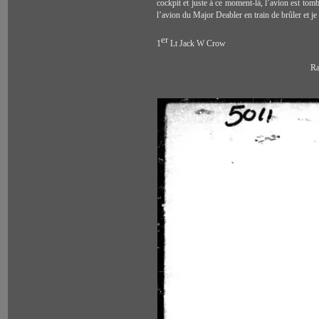
cockpit et juste à ce moment-là, l’avion
est tomb
l’avion du Major Deabler
en train de brûler et j
er
1
Lt Jack W Crow
Ra