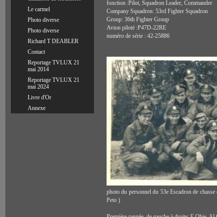
fonction :Pilot, Squadron Leader, Commander
Le carmel
Company Squadron: 53rd Fighter Squadron
Group: 36th Fighter Group
Photo diverse
Avion piloté :P47D-22RE
Photo diverse
numéro de série : 42-25886
Richard T DEABLER
Contact
Reportage TVLUX 21
mai 2014
Reportage TVLUX 21
mai 2024
Livre d'Or
Annexe
photo du personnel du 53e Escadron de chasse 
Peto )
Première rangée, de gauche à droite: E Obie, A