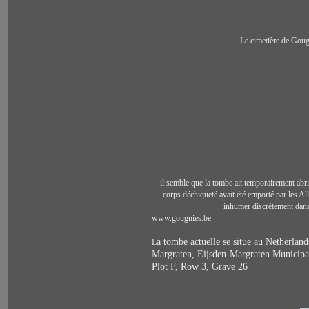
Le cimetière de Goug
il semble que la tombe ait temporairement abri
corps déchiqueté avait été emporté par les Al
inhumer discrètement dans 
www.gougnies.be
a tombe actuelle se situe au Netherla
L
Margraten, Eijsden-Margraten Municipa
Plot F, Row 3, Grave 26